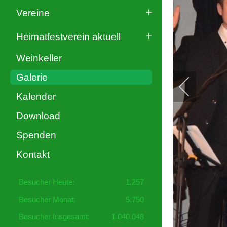
Vereine
Heimatfestverein aktuell
Weinkeller
Galerie
Kalender
Download
Spenden
Kontakt
Besucher Heute:
1.257
Besucher Monat:
5.750
Besucher Insgesamt:
1.040.048