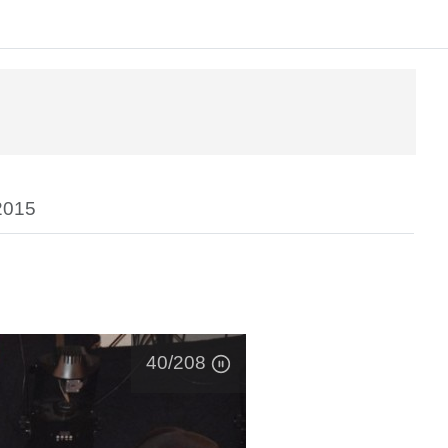
2015
40
/208