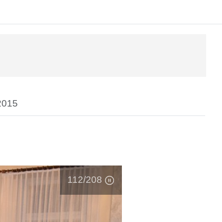
2015
112
/208