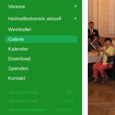
Vereine
Heimatfestverein aktuell
Weinkeller
Galerie
Kalender
Download
Spenden
Kontakt
Besucher Heute:
377
Besucher Monat:
9.159
Besucher Insgesamt:
1.043.457