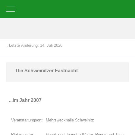
Mobile Menu Toggle
, Letzte Änderung: 14. Juli 2026
Die Schweinitzer Fastnacht
...im Jahr 2007
Veranstaltungsort:
Mehrzweckhalle Schweinitz
Platzmeister:
Henrik und Jeanette Walter, Ronny und Jana