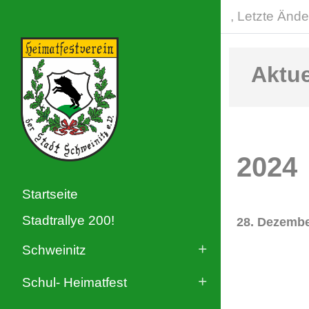
, Letzte Ände
Aktue
2024
Startseite
Stadtrallye 200!
28. Dezembe
Schweinitz
Schul- Heimatfest