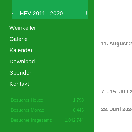
HFV 2011 - 2020
Weinkeller
Galerie
11. August 
Kalender
Download
Spenden
Kontakt
7. - 15. Juli
Besucher Heute:
1.798
28. Juni 202
Besucher Monat:
8.446
Besucher Insgesamt:
1.042.744