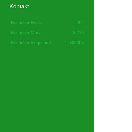
Kontakt
Besucher Heute:
262
Besucher Monat:
8.710
Besucher Insgesamt:
1.043.008